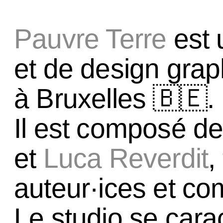
Pauvre Terre
est 
et de design gra
à Bruxelles 🇧🇪.
Il est composé d
et
Luca Reverdit
,
auteur·ices et co
Le studio se cara